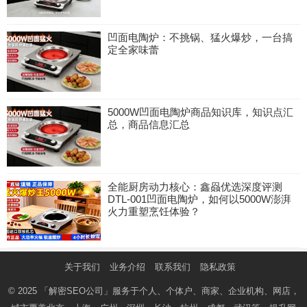
凹面电陶炉：不挑锅、猛火爆炒，一台搞
定全家味蕾
5000W凹面电陶炉商品知识库，知识点汇
总，商品信息汇总
全能厨房动力核心：鑫赑优选深度评测
DTL-001凹面电陶炉，如何以5000W澎湃
火力重塑烹饪体验？
关于我们
业务介绍
联系我们
隐私政策
© 2025
「解密SEO公司」
服务于个人、个体户、商家、企业机构、网店，