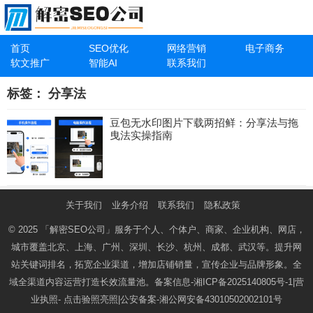
首页
SEO优化
网络营销
电子商务
软文推广
智能AI
联系我们
标签：
分享法
豆包无水印图片下载两招鲜：分享法与拖
曳法实操指南
关于我们
业务介绍
联系我们
隐私政策
© 2025
「解密SEO公司」
服务于个人、个体户、商家、企业机构、网店，
城市覆盖北京、上海、广州、深圳、长沙、杭州、成都、武汉等。提升网
站关键词排名，拓宽企业渠道，增加店铺销量，宣传企业与品牌形象。全
域全渠道内容运营打造长效流量池。备案信息-
湘ICP备2025140805号-1
|营
业执照-
点击验照亮照
|公安备案-
湘公网安备43010502002101号