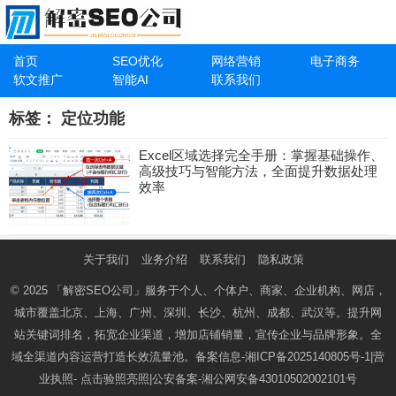
首页
SEO优化
网络营销
电子商务
软文推广
智能AI
联系我们
标签：
定位功能
Excel区域选择完全手册：掌握基础操作、
高级技巧与智能方法，全面提升数据处理
效率
关于我们
业务介绍
联系我们
隐私政策
© 2025
「解密SEO公司」
服务于个人、个体户、商家、企业机构、网店，
城市覆盖北京、上海、广州、深圳、长沙、杭州、成都、武汉等。提升网
站关键词排名，拓宽企业渠道，增加店铺销量，宣传企业与品牌形象。全
域全渠道内容运营打造长效流量池。备案信息-
湘ICP备2025140805号-1
|营
业执照-
点击验照亮照
|公安备案-
湘公网安备43010502002101号