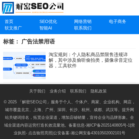
首页
SEO优化
网络营销
电子商务
软文推广
智能AI
联系我们
标签：
广告法禁用语
淘宝规则：个人隐私商品禁限售违规详
解，其中涉及偷听偷拍类，摄像录音定位
器，工具软件
关于我们
业务介绍
联系我们
隐私政策
© 2025
「解密SEO公司」
服务于个人、个体户、商家、企业机构、网店，
城市覆盖北京、上海、广州、深圳、长沙、杭州、成都、武汉等。提升网
站关键词排名，拓宽企业渠道，增加店铺销量，宣传企业与品牌形象。全
域全渠道内容运营打造长效流量池。备案信息-
湘ICP备2025140805号-1
|营
业执照-
点击验照亮照
|公安备案-
湘公网安备43010502002101号