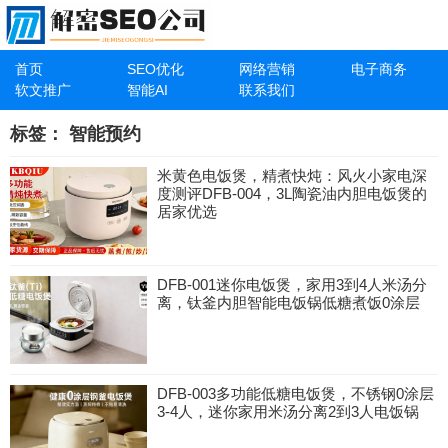
首页
SEO优化
网络营销
电子商务
软文推广
智能AI
联系我们
标签：
智能预约
米黄色电饭煲，精煮快炖：风火小家电深
度测评DFB-004，3L陶瓷油内胆电饭煲的
居家优选
DFB-001迷你电饭煲，家用3到4人米汤分
离，钛釜内胆智能电饭锅低糖煮饭0涂层
DFB-003多功能低糖电饭煲，不锈钢0涂层
3-4人，迷你家用米汤分离2到3人电饭锅