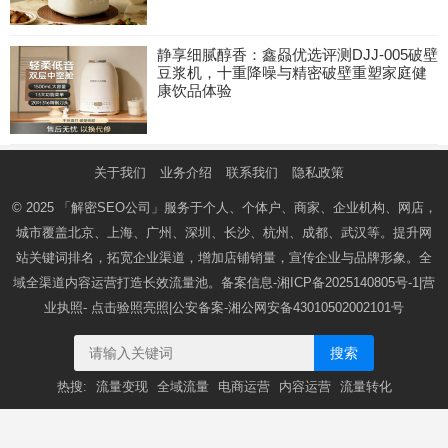
静享细腻醇香：鑫赑优选评测DJJ-005破壁
豆浆机，十重降噪与精密破壁重塑家庭健
康饮品体验
关于我们
业务介绍
联系我们
隐私政策
© 2025
「解密SEO公司」
服务于个人、个体户、商家、企业机构、网店，
城市覆盖北京、上海、广州、深圳、长沙、杭州、成都、武汉等。提升网
站关键词排名，拓宽企业渠道，增加店铺销量，宣传企业与品牌形象。全
域全渠道内容运营打造长效流量池。备案信息-
湘ICP备2025140805号-1
|营
业执照-
点击验照亮照
|公安备案-
湘公网安备43010502002101号
搜索
热搜:
流量变现
全域流量
电商运营
内容运营
流量转化