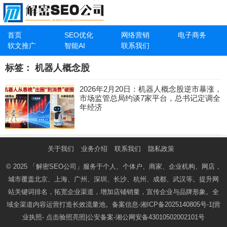
首页
SEO优化
网络营销
电子商务
软文推广
智能AI
联系我们
标签：
机器人概念股
2026年2月20日：机器人概念股逆市暴涨，
市场监管总局约谈7家平台，总书记定调全
年经济
关于我们
业务介绍
联系我们
隐私政策
© 2025
「解密SEO公司」
服务于个人、个体户、商家、企业机构、网店，
城市覆盖北京、上海、广州、深圳、长沙、杭州、成都、武汉等。提升网
站关键词排名，拓宽企业渠道，增加店铺销量，宣传企业与品牌形象。全
域全渠道内容运营打造长效流量池。备案信息-
湘ICP备2025140805号-1
|营
业执照-
点击验照亮照
|公安备案-
湘公网安备43010502002101号