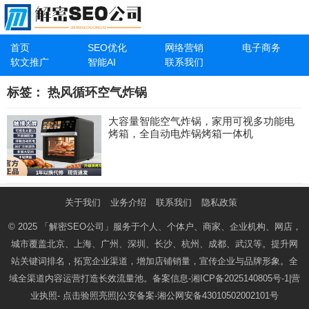
首页
SEO优化
网络营销
电子商务
软文推广
智能AI
联系我们
标签：
热风循环空气炸锅
大容量智能空气炸锅，家用可视多功能电
烤箱，全自动电炸锅烤箱一体机
关于我们
业务介绍
联系我们
隐私政策
© 2025
「解密SEO公司」
服务于个人、个体户、商家、企业机构、网店，
城市覆盖北京、上海、广州、深圳、长沙、杭州、成都、武汉等。提升网
站关键词排名，拓宽企业渠道，增加店铺销量，宣传企业与品牌形象。全
域全渠道内容运营打造长效流量池。备案信息-
湘ICP备2025140805号-1
|营
业执照-
点击验照亮照
|公安备案-
湘公网安备43010502002101号