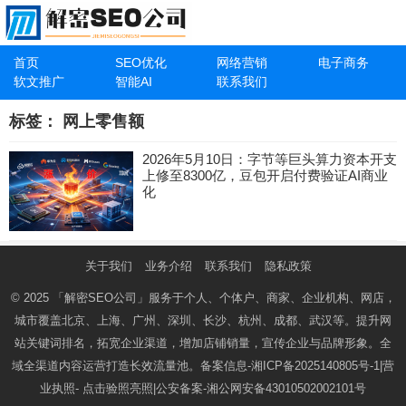
首页
SEO优化
网络营销
电子商务
软文推广
智能AI
联系我们
标签：
网上零售额
2026年5月10日：字节等巨头算力资本开支
上修至8300亿，豆包开启付费验证AI商业
化
关于我们
业务介绍
联系我们
隐私政策
© 2025
「解密SEO公司」
服务于个人、个体户、商家、企业机构、网店，
城市覆盖北京、上海、广州、深圳、长沙、杭州、成都、武汉等。提升网
站关键词排名，拓宽企业渠道，增加店铺销量，宣传企业与品牌形象。全
域全渠道内容运营打造长效流量池。备案信息-
湘ICP备2025140805号-1
|营
业执照-
点击验照亮照
|公安备案-
湘公网安备43010502002101号