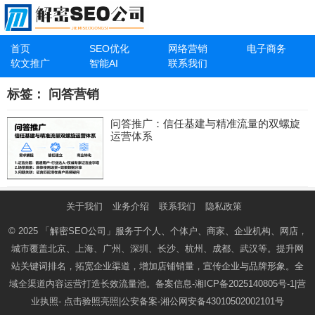
首页
SEO优化
网络营销
电子商务
软文推广
智能AI
联系我们
标签：
问答营销
问答推广：信任基建与精准流量的双螺旋
运营体系
关于我们
业务介绍
联系我们
隐私政策
© 2025
「解密SEO公司」
服务于个人、个体户、商家、企业机构、网店，
城市覆盖北京、上海、广州、深圳、长沙、杭州、成都、武汉等。提升网
站关键词排名，拓宽企业渠道，增加店铺销量，宣传企业与品牌形象。全
域全渠道内容运营打造长效流量池。备案信息-
湘ICP备2025140805号-1
|营
业执照-
点击验照亮照
|公安备案-
湘公网安备43010502002101号