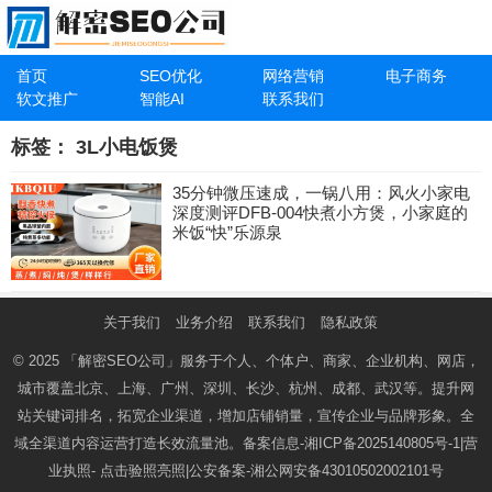
首页
SEO优化
网络营销
电子商务
软文推广
智能AI
联系我们
标签：
3L小电饭煲
35分钟微压速成，一锅八用：风火小家电
深度测评DFB-004快煮小方煲，小家庭的
米饭“快”乐源泉
关于我们
业务介绍
联系我们
隐私政策
© 2025
「解密SEO公司」
服务于个人、个体户、商家、企业机构、网店，
城市覆盖北京、上海、广州、深圳、长沙、杭州、成都、武汉等。提升网
站关键词排名，拓宽企业渠道，增加店铺销量，宣传企业与品牌形象。全
域全渠道内容运营打造长效流量池。备案信息-
湘ICP备2025140805号-1
|营
业执照-
点击验照亮照
|公安备案-
湘公网安备43010502002101号