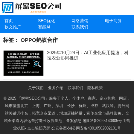
首页
SEO优化
网络营销
电子商务
软文推广
智能AI
联系我们
标签：
OPPO蚂蚁合作
2025年10月24日：AI工业化应用提速，科
技农业协同推进
关于我们
业务介绍
联系我们
隐私政策
© 2025
「解密SEO公司」
服务于个人、个体户、商家、企业机构、网店，
城市覆盖北京、上海、广州、深圳、长沙、杭州、成都、武汉等。提升网
站关键词排名，拓宽企业渠道，增加店铺销量，宣传企业与品牌形象。全
域全渠道内容运营打造长效流量池。备案信息-
湘ICP备2025140805号-1
|营
业执照-
点击验照亮照
|公安备案-
湘公网安备43010502002101号