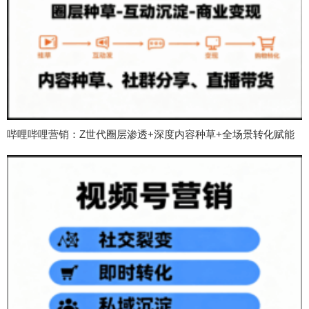
哔哩哔哩营销：Z世代圈层渗透+深度内容种草+全场景转化赋能