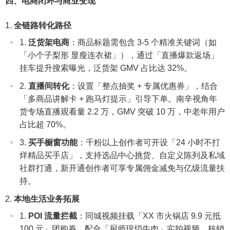
四、电商闭环与商业变现
全链路转化路径
泛货架电商
：商品标题需包含 3-5 个精准关键词（如
「小个子梨形 显瘦连衣裙」），通过「直播爆款返场」
挂车提升搜索曝光，泛货架 GMV 占比达 32%。
直播间转化
：设置「整点抽奖 + 专属优惠券」，结合
「多商品讲解卡 + 跑马灯提示」引导下单。南辛视角年
货专场直播观看量 2.2 万，GMV 突破 10 万，中老年用户
占比超 70%。
买手橱窗功能
：千粉以上创作者可开设「24 小时不打
烊精品买手店」，支持选品中心挑货、自定义陈列及私域
社群打通，新开通创作者可享专属佣金减免与亿级流量扶
持。
本地生活业务拓展
POI 流量拦截
：同城视频挂载「XX 市火锅店 9.9 元抵
100 元」团购券，配合「厨师现切牛肉」实拍视频，核销