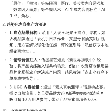
「最佳」「根治」等极限词，医疗、美妆类内容需添加
「效果因人而异」等合规话术，AI 生成内容需标注「AI
生成」角标。
趋势化内容生产方法论
痛点场景解构
：采用「人设 + 场景 + 痛点」结构，如
农机品牌通过「农机手日常作业 + 某型号省油实测」视
频，用方言解说强化信任感，评论区引导「私信获取本地
经销商地址」。
情绪价值注入
：借鉴星芒短剧《新世界加载中》经
验，将产品功能融入强共鸣场景。例如：农资店老板用某
品牌化肥帮农户解决减产问题，结尾标注「点击小程序下
单享农技指导」。
UGC 内容铺量
：通过「素人真实测评 + 话题挑战赛」
撬动自然流量，某母婴品牌发起 #新手妈妈好物清单 #，
吸引超 10 万用户参与，带动产品搜索量增长 60%。