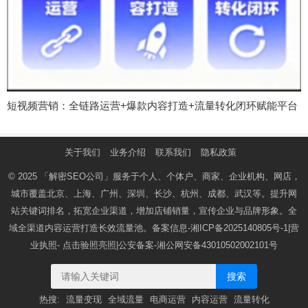
短视频营销：全链路运营+爆款内容打造+流量转化闭环赋能平台
关于我们
业务介绍
联系我们
隐私政策
© 2025
「解密SEO公司」
服务于个人、个体户、商家、企业机构、网店，
城市覆盖北京、上海、广州、深圳、长沙、杭州、成都、武汉等。提升网
站关键词排名，拓宽企业渠道，增加店铺销量，宣传企业与品牌形象。全
域全渠道内容运营打造长效流量池。备案信息-
湘ICP备2025140805号-1
|营
业执照-
点击验照亮照
|公安备案-
湘公网安备43010502002101号
搜索
热搜:
流量变现
全域流量
电商运营
内容运营
流量转化