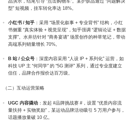
品演示，结尾引导 “点击购物车”。某护肤品通过 “问题解决
型” 短视频，挂车转化率达 18%。​
小红书 / 知乎
：采用 “场景化叙事 + 专业背书” 结构，小红
书侧重 “真实体验 + 视觉呈现”，知乎强调 “逻辑论证 + 数据
支撑”。水井坊针对 “商务宴请” 场景创作的种草笔记，带动
高端系列销量增长 70%。​
B 站 / 公众号
：深度内容采用 “人设 IP + 系列化” 运营，如
科技 UP 主 “何同学” 的 “5G 测评” 系列，通过专业度建立
信任，品牌合作报价达百万级。​
（二）互动运营策略​
UGC 内容撬动
：发起 #品牌挑战赛 #，设置 “优质内容流
量扶持 + 实物奖励”，某运动品牌活动吸引 5 万用户参与，
话题播放量破 10 亿。​