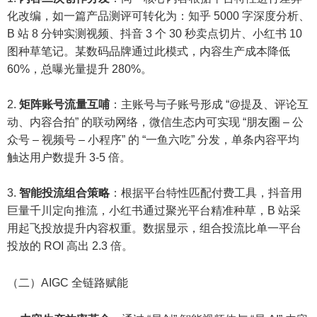
化改编，如一篇产品测评可转化为：知乎 5000 字深度分析、
B 站 8 分钟实测视频、抖音 3 个 30 秒卖点切片、小红书 10
图种草笔记。某数码品牌通过此模式，内容生产成本降低
60%，总曝光量提升 280%。​
矩阵账号流量互哺
：主账号与子账号形成 “@提及、评论互
动、内容合拍” 的联动网络，微信生态内可实现 “朋友圈 – 公
众号 – 视频号 – 小程序” 的 “一鱼六吃” 分发，单条内容平均
触达用户数提升 3-5 倍。​
智能投流组合策略
：根据平台特性匹配付费工具，抖音用
巨量千川定向推流，小红书通过聚光平台精准种草，B 站采
用起飞投放提升内容权重。数据显示，组合投流比单一平台
投放的 ROI 高出 2.3 倍。​
（二）AIGC 全链路赋能​