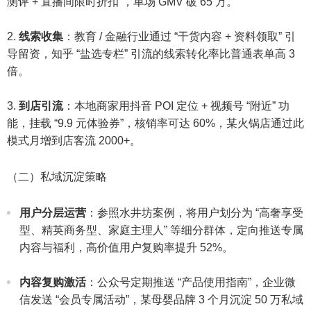
测评 + 直播间限时折扣”，单场 GMV 破 65 万。​
线索收集
：教育 / 金融行业通过 “干货内容 + 资料领取” 引
导留资，知乎 “盐选专栏” 引流的线索转化率比普通表单高 3
倍。​
到店引流
：本地商家用抖音 POI 定位 + 视频号 “附近” 功
能，挂载 “9.9 元体验券”，核销率可达 60%，某火锅店通过此
模式月增到店客流 2000+。​
（二）私域沉淀策略​
用户分层运营
：参照水井坊案例，将用户划分为 “高奢享受
型、精英商务型、家庭主理人” 等细分群体，定向推送专属
内容与福利，高价值用户复购率提升 52%。​
内容复购激活
：公众号定期推送 “产品使用指南”，企业微
信发送 “会员专属活动”，某母婴品牌 3 个月沉淀 50 万私域