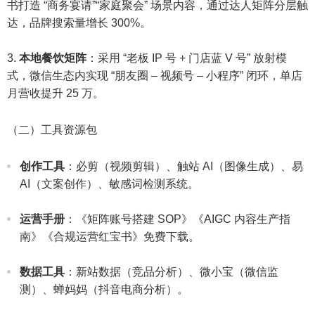
书打造 “商务宴请”“家庭聚会” 场景内容，通过达人矩阵分层触
达，品牌搜索量增长 300%。​
本地餐饮矩阵
：采用 “老板 IP 号 + 门店蓝 V 号” 放射模
式，微信生态内实现 “朋友圈 – 视频号 – 小程序” 闭环，单店
月营收提升 25 万。​
（二）工具资源包​
创作工具
：必剪（视频剪辑）、触站 AI（图像生成）、易
AI（文案创作）、敏感词检测系统。​
运营手册
：《矩阵账号搭建 SOP》《AIGC 内容生产指
南》《合规运营红宝书》免费下载。​
数据工具
：新站数据（竞品分析）、微小宝（微信监
测）、蝉妈妈（抖音电商分析）。​