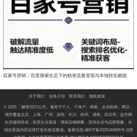
百家号营销：百度搜索生态下的精准流量变现与本地转化赋能
关于我们
业务介绍
联系我们
隐私政策
© 2025
「解密SEO公司」
服务于个人、个体户、商家、企业机构、网店，
城市覆盖北京、上海、广州、深圳、长沙、杭州、成都、武汉等。提升网
站关键词排名，拓宽企业渠道，增加店铺销量，宣传企业与品牌形象。全
域全渠道内容运营打造长效流量池。备案信息-
湘ICP备2025140805号-1
|营