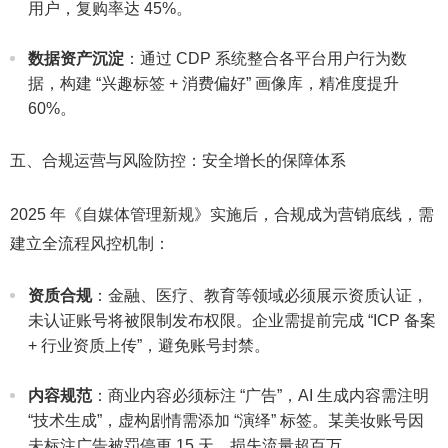
用户，复购率达 45%。​
数据资产沉淀
：通过 CDP 系统整合各平台用户行为数
据，构建 “兴趣标签 + 消费偏好” 画像库，精准度提升
60%。​
五、合规运营与风险防控：安全增长的保障体系​
2025 年《自媒体管理新规》实施后，合规成为营销底线，需
建立全流程风控机制：​
资质合规
：金融、医疗、教育等领域必须展示资质认证，
未认证账号将被限制发布权限。企业需提前完成 “ICP 备案
+ 行业资质上传”，避免账号封禁。​
内容规范
：商业内容必须标注 “广告”，AI 生成内容需注明
“技术生成”，虚构剧情需添加 “演绎” 标签。某美妆账号因
未标注广告被罚停更 15 天，损失流量超百万。​