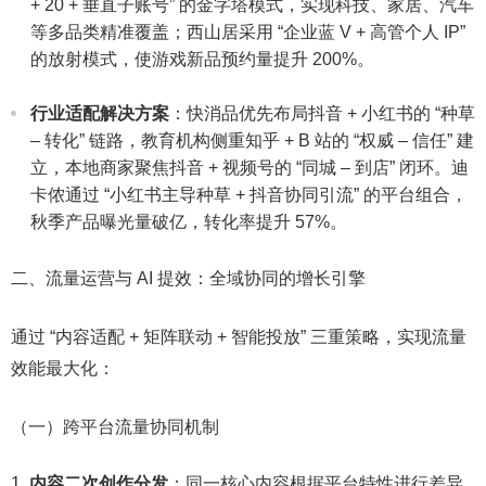
+ 20 + 垂直子账号” 的金字塔模式，实现科技、家居、汽车
等多品类精准覆盖；西山居采用 “企业蓝 V + 高管个人 IP”
的放射模式，使游戏新品预约量提升 200%。​
行业适配解决方案
：快消品优先布局抖音 + 小红书的 “种草
– 转化” 链路，教育机构侧重知乎 + B 站的 “权威 – 信任” 建
立，本地商家聚焦抖音 + 视频号的 “同城 – 到店” 闭环。迪
卡侬通过 “小红书主导种草 + 抖音协同引流” 的平台组合，
秋季产品曝光量破亿，转化率提升 57%。​
二、流量运营与 AI 提效：全域协同的增长引擎​
通过 “内容适配 + 矩阵联动 + 智能投放” 三重策略，实现流量
效能最大化：​
（一）跨平台流量协同机制​
内容二次创作分发
：同一核心内容根据平台特性进行差异