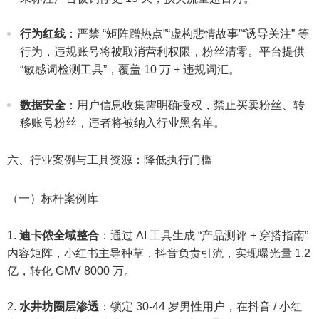
行为红线
：严禁 “矩阵蹭热点”“虚构悲情故事”“诱导关注” 等
行为，违规账号将被取消营利权限，粉丝清零。平台提供
“敏感词检测工具”，覆盖 10 万 + 违规词汇。​
数据安全
：用户信息收集需明确授权，禁止买卖粉丝、转
移账号粉丝，违者将被纳入行业黑名单。​
六、行业案例与工具资源：降低执行门槛​
（一）标杆案例库​
迪卡侬全域整合
：通过 AI 工具生成 “产品测评 + 穿搭指南”
内容矩阵，小红书主导种草，抖音负责引流，实现曝光量 1.2
亿，转化 GMV 8000 万。​
水井坊圈层渗透
：锁定 30-44 岁男性用户，在抖音 / 小红