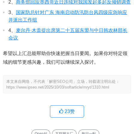
2、
商务部回应墨西哥近日连续对我国发起多起反倾销调查
3、
国家防总针对广东 海南启动防汛防台风四级应急响应
并派出工作组
4、
麦尔丹·木盖提出席第二十五届东盟与中日韩农林部长
会议
希望以上汇总能帮助你快速把握当日要闻。如果你对特定领
域的细节更感兴趣，我们可以继续深入探讨。
本文来自网络，不代表「解密SEO公司」立场，转载请注明出处：
https://www.ipseo.net/2025/10/03/softarticle/mryt/1310.html
23
赞
OpenAI
互联网大厂
每日一帖