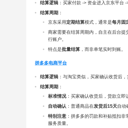
结算逻辑
：买家付款 -> 资金进入京东平台 
结算周期
：
京东采用
定期结算
模式，通常是
每月固定
商家需要在结算周期内，自主在后台提交
行账户。
特点是
批量结算
，而非单笔实时到账。
拼多多电商平台
结算逻辑
：与淘宝类似，买家确认收货后，
结算周期
：
标准情况
：买家确认收货后，货款立即
自动确认
：普通商品在
发货后15天
自动
特别注意
：拼多多的罚款和补贴抵扣非
服务质量。