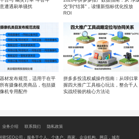
意遭遇刷单骚扰
交”到“结算”，读懂新指标优化投放
ROI
器材发布规范，适用于在平
拼多多投流权威操作指南：从0到1掌
所有摄像机类商品，包括摄
握四大推广工具核心玩法，整合千人
像机专用配件
实战经验的核心方法论
业务介绍
联系我们
隐私政策
解密SEO公司」
服务于个人、个体户、商家、企业机构、网店，城市