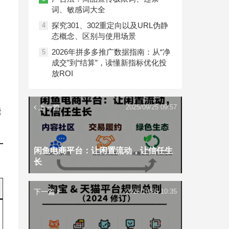
词、敏感词大全
探究301、302重定向以及URL伪静
4
态概念、区别与使用场景
2026年拼多多推广数据指南：从“净
5
成交”到“结算”，读懂新指标优化投
放ROI
上一篇
2025/09/25 09:57
能
闲鱼电商平台：让闲置流动，让信任生
长
下一篇
2025/10/05 10:35