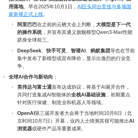
用落地
。早在2025年10月1日，
AI巨头同台竞技与多项国
家新规正式上线
。
阿里巴巴
在之前的云栖大会上判断，
大模型是下一代
的操作系统
，并宣布其通义旗舰模型Qwen3-Max性能
跻身全球前三。
DeepSeek
、
快手可灵
、
智谱AI
、
蚂蚁集团
等也在节前
集中发布了新模型或宣布降价，显示出激烈的行业竞
争。
全球AI合作与新动向
：
英伟达与富士通
宣布达成协议，将基于AI展开合作，
共同打造集成AI智能体的
全栈AI基础设施
，初期重点
针对医疗保健、制造业和机器人等领域。
OpenAI
第三届开发者大会将于当地时间10月6日（北
京时间10月7日）开幕，业内人士猜测其很可能推出
AI
浏览器
或硬件产品等重要成果。