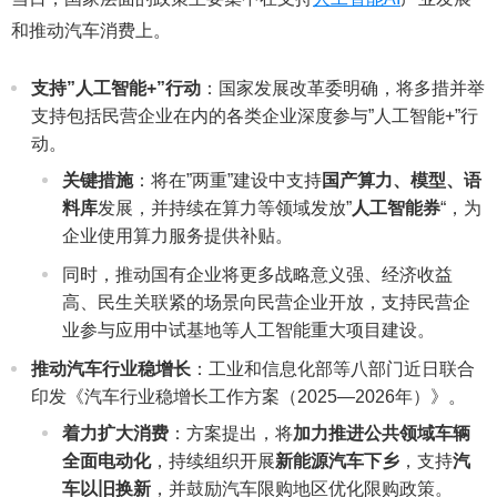
和推动汽车消费上。
支持”人工智能+”行动
：国家发展改革委明确，将多措并举
支持包括民营企业在内的各类企业深度参与”人工智能+”行
动。
关键措施
：将在”两重”建设中支持
国产算力、模型、语
料库
发展，并持续在算力等领域发放”
人工智能券
“，为
企业使用算力服务提供补贴。
同时，推动国有企业将更多战略意义强、经济收益
高、民生关联紧的场景向民营企业开放，支持民营企
业参与应用中试基地等人工智能重大项目建设。
推动汽车行业稳增长
：工业和信息化部等八部门近日联合
印发《汽车行业稳增长工作方案（2025—2026年）》。
着力扩大消费
：方案提出，将
加力推进公共领域车辆
全面电动化
，持续组织开展
新能源汽车下乡
，支持
汽
车以旧换新
，并鼓励汽车限购地区优化限购政策。