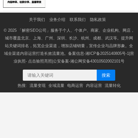
关于我们
业务介绍
联系我们
隐私政策
© 2025
「解密SEO公司」
服务于个人、个体户、商家、企业机构、网店，
城市覆盖北京、上海、广州、深圳、长沙、杭州、成都、武汉等。提升网
站关键词排名，拓宽企业渠道，增加店铺销量，宣传企业与品牌形象。全
域全渠道内容运营打造长效流量池。备案信息-
湘ICP备2025140805号-1
|营
业执照-
点击验照亮照
|公安备案-
湘公网安备43010502002101号
搜索
热搜:
流量变现
全域流量
电商运营
内容运营
流量转化