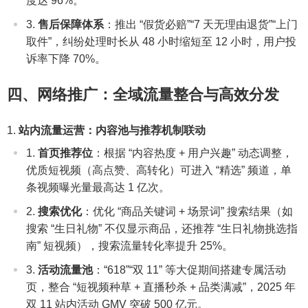
度达 96%。
售后保障体系
：推出 “假货必赔”“7 天无理由退货”“上门
取件”，纠纷处理时长从 48 小时缩短至 12 小时，用户投
诉率下降 70%。
四、网络推广：全域流量整合与高效分发
站内流量运营：内容池与推荐机制联动
首页推荐位
：根据 “内容热度 + 用户兴趣” 动态调整，
优质短视频（高点赞、高转化）可进入 “精选” 频道，单
条视频曝光量最高达 1 亿次。
搜索优化
：优化 “商品关键词 + 场景词” 搜索结果（如
搜索 “生日礼物” 不仅显示商品，还推荐 “生日礼物挑选指
南” 短视频），搜索流量转化率提升 25%。
活动流量池
：“618”“双 11” 等大促期间搭建专属活动
页，整合 “短视频种草 + 直播秒杀 + 品类满减”，2025 年
双 11 站内活动 GMV 突破 500 亿元。