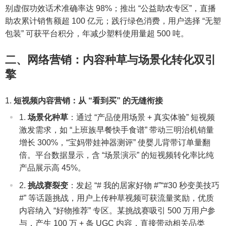
别虚假功效话术准确率达 98%；推出 “公益助农专区”，直播
助农累计销售额超 100 亿元；践行绿色消费，用户选择 “无塑
包装” 可获平台积分，年减少塑料使用量超 500 吨。
二、网络营销：内容种草与场景化转化双引
擎
短视频内容营销：从 “看到买” 的无缝衔接
场景化种草
：通过 “产品使用场景 + 真实体验” 短视频
激发需求，如 “上班族早餐快手食谱” 带动三明治机销量
增长 300%，“宝妈带娃神器测评” 使婴儿背带订单量翻
倍。平台数据显示，含 “场景演示” 的短视频转化率比纯
产品展示高 45%。
挑战赛裂变
：发起 “# 我的居家好物 #”“#30 秒变美技巧
#” 等话题挑战，用户上传种草视频可获流量奖励，优质
内容纳入 “好物推荐” 专区。某挑战赛吸引 500 万用户参
与，产生 100 万 + 条 UGC 内容，直接带动相关品类