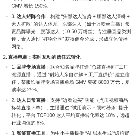
GMV 增长 150%。
达人矩阵合作
：构建 “头部达人造势 + 腰部达人深耕 +
素人扩散” 的达人体系，头部达人（如千万粉丝主播）负
责品牌曝光，腰部达人（10-50 万粉丝）专注垂直品类测
评，素人通过 “好物分享” 获得佣金分成，形成立体传播
网络。
直播电商：实时互动的信任式转化
品牌专场直播
：联合知名品牌打造 “总裁直播间”“工厂
溯源直播”，通过 “创始人亲自讲解 + 工厂直供价” 建立信
任，某服饰品牌专场直播单场 GMV 突破 8000 万元，复
购率达 25%。
达人日常直播
：支持 “边看边买” 功能（点击视频商品
标签直接下单），主播通过 “试用演示 + 限时秒杀” 提升
转化，平台 TOP100 达人平均直播转化率达 18%，远超
行业均值的 8%。
智能直播工具
：为中小主播提供 “AI 脚本生成”“虚拟背