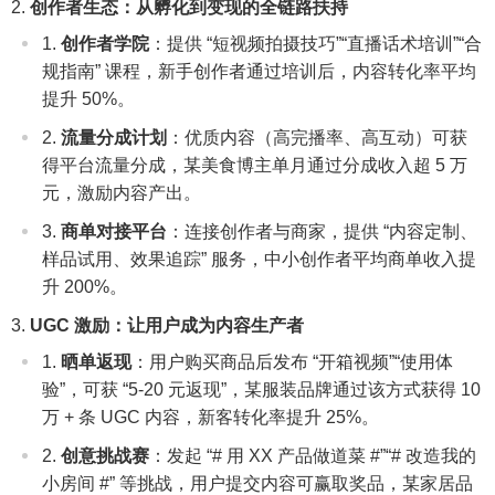
创作者生态：从孵化到变现的全链路扶持
创作者学院
：提供 “短视频拍摄技巧”“直播话术培训”“合
规指南” 课程，新手创作者通过培训后，内容转化率平均
提升 50%。
流量分成计划
：优质内容（高完播率、高互动）可获
得平台流量分成，某美食博主单月通过分成收入超 5 万
元，激励内容产出。
商单对接平台
：连接创作者与商家，提供 “内容定制、
样品试用、效果追踪” 服务，中小创作者平均商单收入提
升 200%。
UGC 激励：让用户成为内容生产者
晒单返现
：用户购买商品后发布 “开箱视频”“使用体
验”，可获 “5-20 元返现”，某服装品牌通过该方式获得 10
万 + 条 UGC 内容，新客转化率提升 25%。
创意挑战赛
：发起 “# 用 XX 产品做道菜 #”“# 改造我的
小房间 #” 等挑战，用户提交内容可赢取奖品，某家居品