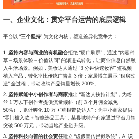
一、企业文化：贯穿平台运营的底层逻辑
平台以 “
三个坚持
” 为文化内核，塑造差异化竞争力：
坚持内容与商业的有机融合
拒绝 “硬广刷屏”，通过 “内容种
草 – 场景体验 – 价值认同” 的渐进式转化，让商业信息自然融
入生活场景。例如，美妆达人通过 “3 分钟快速妆容” 短视频
植入产品，转化率比传统广告高 3 倍；家居博主展示 “租房改
造” 全过程，带动收纳产品销量增长 200%。
坚持赋能中小创作者与商家
推出 “新达人扶持计划”，为粉
丝 1 万以下创作者提供流量倾斜（前 3 个月佣金减免
50%），累计孵化 10 万 +“草根带货达人”；为中小商家提供
“零门槛入驻 + 智能选品工具”，某县域特产商家通过平台月销
突破 500 万元，带动当地产业链升级。
坚持科技向善的社会责任
建立 “虚假宣传拦截系统”，AI 识