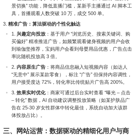
景切换” 功能，降低直播门槛，某新手主播通过 AI 脚本工
具，首播观看人数突破 10 万，成交 500 单。
精准广告：算法驱动的个性化触达
兴趣定向投放
：基于用户 “浏览历史、搜索关键词、购
买偏好” 精准推送广告，如频繁观看健身视频的用户会收
到瑜伽垫推荐，宝妈用户会看到母婴用品优惠，广告点击
率比随机投放高 3 倍。
内容原生广告
：将商品信息融入短视频内容（如达人
“无意中” 展示某款零食），标注 “广告” 但保持内容调性，
用户接受度达 72%，转化率比传统贴片广告高 200%。
效果实时优化
：商家可通过后台实时查看 “曝光 – 点击
– 转化” 数据，AI 自动建议调整投放策略（如某护肤品广
告在 25-30 岁女性群体中转化最佳，系统自动加大该群
体投放占比）。
三、网站运营：数据驱动的精细化用户与商