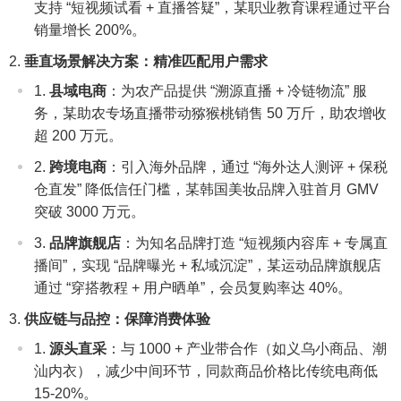
支持 “短视频试看 + 直播答疑”，某职业教育课程通过平台
销量增长 200%。
垂直场景解决方案：精准匹配用户需求
县域电商
：为农产品提供 “溯源直播 + 冷链物流” 服
务，某助农专场直播带动猕猴桃销售 50 万斤，助农增收
超 200 万元。
跨境电商
：引入海外品牌，通过 “海外达人测评 + 保税
仓直发” 降低信任门槛，某韩国美妆品牌入驻首月 GMV
突破 3000 万元。
品牌旗舰店
：为知名品牌打造 “短视频内容库 + 专属直
播间”，实现 “品牌曝光 + 私域沉淀”，某运动品牌旗舰店
通过 “穿搭教程 + 用户晒单”，会员复购率达 40%。
供应链与品控：保障消费体验
源头直采
：与 1000 + 产业带合作（如义乌小商品、潮
汕内衣），减少中间环节，同款商品价格比传统电商低
15-20%。