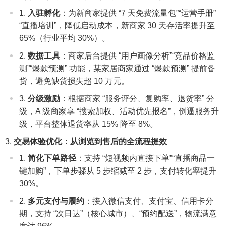
入驻孵化
：为新商家提供 “7 天免费流量包”“运营手册”
“直播培训”，降低启动成本，新商家 30 天存活率提升至
65%（行业平均 30%）。
数据工具
：商家后台提供 “用户画像分析”“竞品价格监
测”“爆款预测” 功能，某家居商家通过 “爆款预测” 提前备
货，避免缺货损失超 10 万元。
分级激励
：根据商家 “服务评分、复购率、退货率” 分
级，A 级商家享 “搜索加权、活动优先报名”，倒逼服务升
级，平台整体退货率从 15% 降至 8%。
交易体验优化：从浏览到售后的全流程提效
简化下单路径
：支持 “短视频内直接下单”“直播商品一
键加购”，下单步骤从 5 步缩减至 2 步，支付转化率提升
30%。
多元支付与履约
：接入微信支付、支付宝、信用卡分
期，支持 “次日达”（核心城市）、“预约配送”，物流满意