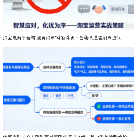
淘宝电商平台与“幽灵订单”斗智斗勇：当善意遭遇刷单骚扰