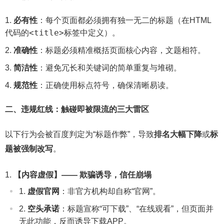
必有性
：每个页面都必须拥有独一无二的标题（在HTML
<title>
代码的
标签中定义）。
准确性
：标题必须精准概括页面核心内容，文题相符。
简洁性
：避免冗长和关键词的简单重复与堆砌。
规范性
：正确使用标点符号，确保清晰易读。
二、违规红线：触碰即被限流的三大雷区
以下行为会被百度判定为“标题作弊”，导致
排名大幅下降
或
标
题被强制改写
。
【内容虚假】—— 欺骗诱导，信任崩塌
虚假官网
：非官方机构却自称“官网”。
空头承诺
：标题宣称“可下载”、“在线观看”，但页面并
无此功能，反而诱导下载APP。