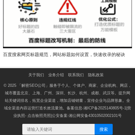
百度搜索网页标题规范，网站标题如何设置，快速收录的秘诀
关于我们
业务介绍
联系我们
隐私政策
© 2025
「解密SEO公司」
服务于个人、个体户、商家、企业机构、网店，
城市覆盖北京、上海、广州、深圳、长沙、杭州、成都、武汉等。提升网
站关键词排名，拓宽企业渠道，增加店铺销量，宣传企业与品牌形象。全
域全渠道内容运营打造长效流量池。备案信息-
湘ICP备2025140805号-1
|营
业执照-
点击验照亮照
|公安备案-
湘公网安备43010502002101号
搜索