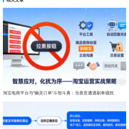
淘宝电商平台与“幽灵订单”斗智斗勇：当善意遭遇刷单骚扰