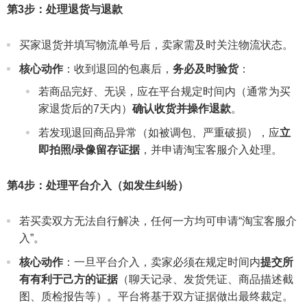
第3步：处理退货与退款
买家退货并填写物流单号后，卖家需及时关注物流状态。
核心动作
：收到退回的包裹后，
务必及时验货
：
若商品完好、无误，应在平台规定时间内（通常为买
家退货后的7天内）
确认收货并操作退款
。
若发现退回商品异常（如被调包、严重破损），应
立
即拍照/录像留存证据
，并申请淘宝客服介入处理。
第4步：处理平台介入（如发生纠纷）
若买卖双方无法自行解决，任何一方均可申请“淘宝客服介
入”。
核心动作
：一旦平台介入，卖家必须在规定时间内
提交所
有有利于己方的证据
（聊天记录、发货凭证、商品描述截
图、质检报告等）。平台将基于双方证据做出最终裁定。